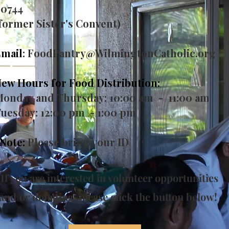
90744
former Sister's Convent)
mail
:
FoodPantry@WilmingtonCatholic.org
ew Hours for Food Distribution:
onday and Thursday: 10:00 am - 11:00 am
uesday: 12:00 pm - 1:00 pm
Note:
Please bring your ID
If you are interested in volunteer opportunities
and/or donating, please click the button below!