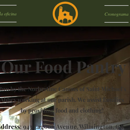
a oficina
Cronograma
Our Food Pantry
Run by the Norbertine Canons of Saint Michael's
Abbey working at our parish. We assist families
by providing food and clothing!
Address
: 943 Lagoon Avenue, Wilmington, CA