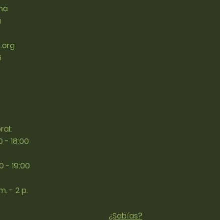
una
a
.org
5
ral:
0 - 18:00
00 - 19:00
m. - 2 p.
¿Sabías?