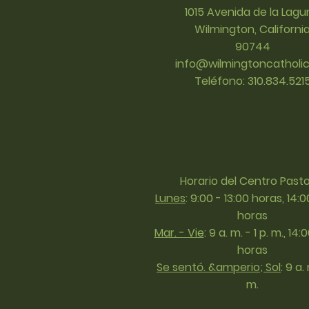
1015 Avenida de la Lag
Wilmington, Californi
90744
info@wilmingtoncatholic
Teléfono: 310.834.521
Horario del Centro Pasto
Lunes
:
9:00 - 13:00 horas, 14:0
horas
Mar. - Vie
:
9 a. m. - 1 p. m.
, 14:
horas
Se sentó. &amperio; Sol
:
9 a. 
m.