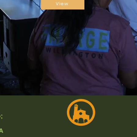
View
;
A