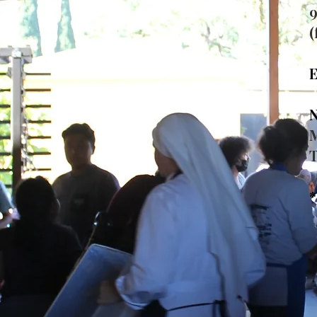
(
E
N
M
T
*